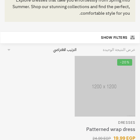
Explore dresses that take you effortlessly from Spring into
Summer. Shop our stunning collections and find the perfect,
comfortable style for you.
SHOW FILTERS
عرض النتيجة الوحيدة
-20%
DRESSES
Patterned wrap dress
19.99
EGP
24.99
EGP