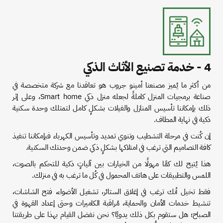
4 - خدمة تصنيع الأثاث الذكي
من أكثر ما يُميز مصنعنا أمينو جروب هو تعاقدنا مع شركة متخصصة في
صناعة برمجيات المنزل كاملةً لجعله منزل ذكي Smart home، وعلى إثر
ذلك بإمكاننا تأسيس المنازل والفيلات بشكلٍ كامل لتمتلك وحدة سكنية
ذكية في نهاية المطاف.
إن كُنت في مرحلة التشطيب وتنوي تمديد وتأسيس الكهرباء فبإمكاننا تنفيذ
كافة التصاميم التي ترغب في امتلاكها بشكلٍ ذكي ضمن وحدتك السكنية.
هذا يُتيح لك كمًا مهولًا من الخيارات بين آلياتٍ ذكية للتحكم بالصوت،
اللمس والتطبيقات على هاتف المحمول في كُل ما ترغب به في منزلك.
فقط تخيل أنك ترغب في إغلاق الستائر، تشغيل الأضواء، فتح الشاشات،
تنشيط خدمات الأمان والحماية، مُراقبة الكاميرات وحتى إعداد القهوة في
الصباح؛ هل ستقوم بكل ذلك يدويًا؟ نحن نفضل القيام بهذا على طريقتنا