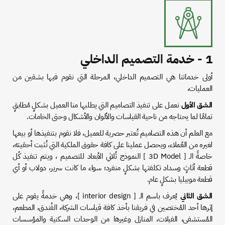
1 - خدمة التصميم الداخلي
أولى خدماتنا هي التصميم الداخلي، المرحلة التي نقوم فيها بشقين من
العمليات،
الشق الأول
نعمل على تنفيذ التصاميم التي يطلبها منا العميل بشكلٍ مُطابقٍ
تمامًا لما يحتاجه من ناحية القياسات والألوان والأشكال وحتى الخامات.
مع العلم أن هذه التصاميم تُعتبر حصرية للعميل، فلا نقوم بتنفيذها أو بيعها
لغيره من العُملاء، ويحصل عملينا على كافة حقوق الملكية التي تُثبت أحقيته،
خاصةً الـ [ 3D Model ] النموذج ثُلاثي الأبعاد للتصميم ، ويتم تنفيذ كُل
قطعة أثاثٍ وسداد تكلفتها بشكلٍ منفرد؛ سواء ما كانت سرير، دولاب أو أي
قطعة موبيليا بشكلٍ عام.
الشق الثاني
يُعرف باسم الـ [ interior design ]، وهي خدمةً يقوم على
إثرها أحد المُختصين في فريقنا بأخذ كافة قياسات الشركة، الفُندق، المطعم،
المُستشفى، الفيلات، المنازل وغيرها من الوحدات السكنية والمؤسسات