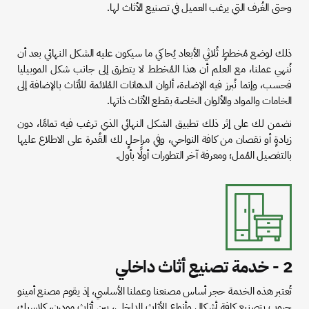
وحتى الغُرف التي يرغب العميل في تصنيع الأثاث لها.
ذلك لوضع مُخططٍ ثُلاثي الأبعاد يُحاكي ما سيكون عليه الشكل النهائي بعد أن
نُنهي عملنا، مع العلم أن هذا المُخطط لا يتطرق إلى جانب شكل الموبيليا
فحسب، وإنما نُبرز فيه الإضاءة، ألوان الدهانات المُلائمة للأثاث بالإضافة إلى
الخامات والمواد والألوان الخاصة بقطع الأثاث ذاتها.
نضمن لك على إثر ذلك تطبيق الشكل النهائي الذي ترغب فيه تمامًا، دون
زيادةٍ أو نقصان من كافة النواحي، وفي مراحلٍ لك القُدرة على الاطلاع عليها
بالتفصيل المُمل؛ ومعرفة آخر التطورات أولًا بأول.
2 - خدمة تصنيع أثاث داخلي
تُعتبر هذه الخدمة حجر أساس مصنعنا وعملنا الأساسي، إذ يقوم مصنع أمينو
جروب بتصنيع كافة أشكال وأنواع الأثاث الداخلي، بين أثاث مودرن، كلاسيك