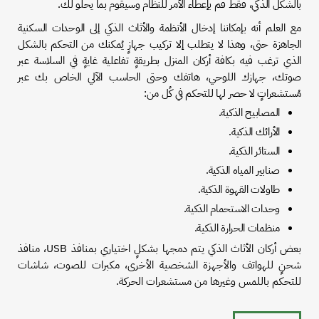
بالشكل الذكي، فقط قُم بإعطاء الأمر للنظام وسيقوم بما يحلو لك.
مع العلم أنه بإمكاننا إدخال الأنظمة والأثاث الذكي إلى الوحدات السكنية
الجاهزة حتى، وهذا لا يتطلب إلا تركيب جهازٍ يُمكنك من التحكم بالشكل
الذي ترغب فيه بكافة أركان المنزل بطريقةٍ تفاعلية غايةٍ في السلاسة عبر
صوتك، جهازك اللوحي، هاتفك وحتى الحاسب الآلي الخاص بك عبر
مُستشعراتٍ لا حصر لها للتحكم في كُل من:
المصابيح الذكية.
الأرائك الذكية.
الستائر الذكية.
صنابير المياه الذكية.
طاولات القهوة الذكية.
وحدات الاستحمام الذكية.
منظمات الحرارة الذكية.
بعض أركان الأثاث الذكي يتم دمجها بشكلٍ اختياري بمنافذ USB، منافذ
شحنٍ للهواتف والأجهزة الشخصية الأخرى، مكبرات للصوت، شاشات
للتحكم باللمس وغيرها من مستشعرات الحركة.