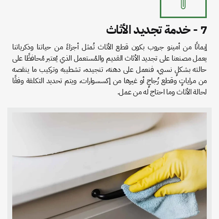
7 - خدمة تجديد الأثاث
إيمانًا من أمينو جروب بكون قطع الأثاث تُمثل أجزاءً من حياتنا وذكرياتنا
يعمل مصنعنا على تجديد الأثاث القديم والمُستعمل الذي يُعتبر مُحافظًا على
حالته بشكلٍ نسبي، فنعمل على دهنه، تنجيده، تشطيبه وتركيب ما ينقصه
من مراياتٍ وقطع زُجاجٍ أو غيرها من إكسسوارات، ويتم تحديد التكلفة وفقًا
لحالة الأثاث وما احتاج له من عمل.