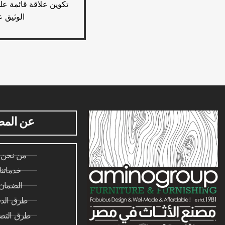
تكوين علاقة قائمة عل
الوثيق ع
عن المص
من نحن 
خدماتنا
الضمان
طرق الدف
طرق التصن