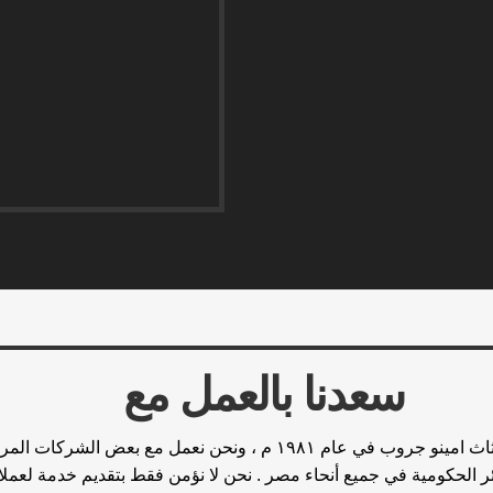
سعدنا بالعمل مع
منذ تأسيس مصنع اثاث امينو جروب في عام ١٩٨١ م ، ونحن نعمل مع بعض 
ئر الحكومية في جميع أنحاء مصر . نحن لا نؤمن فقط بتقديم خدمة لعملائ