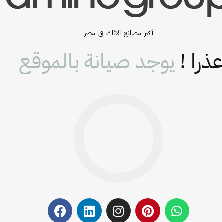
أكبر-مصانع-الاثاث-فى-مصر
ذرا !
يوجد صيانة بالموقع