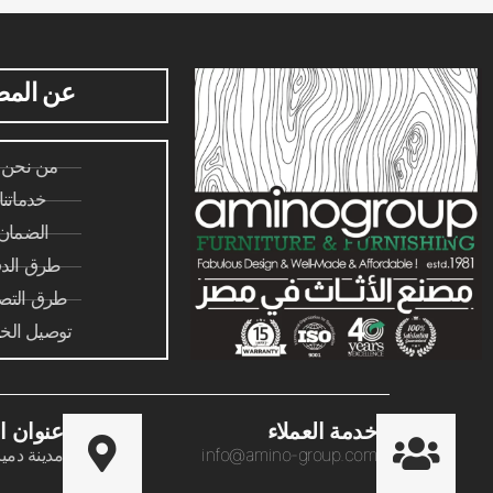
عن المص
من نحن 
خدماتنا
الضمان
طرق الدف
طرق التصن
توصيل الخ
خدمة العملاء​
عنوان ا
info@amino-group.com
مدينة دمياط ل